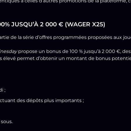
entiques à celles d’autres promotions de la plateforme, c
% JUSQU’À 2 000 € (WAGER X25)
ie de la série d’offres programmées proposées aux joueu
nesday
propose un bonus de 100 % jusqu’à 2 000 €, des
us élevé permet d’obtenir un montant de bonus potenti
i ;
ctuant des dépôts plus importants ;
 sous.