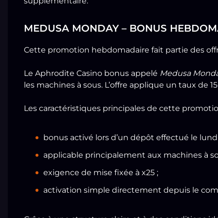
supplémentaire.
MEDUSA MONDAY – BONUS HEBDOMADA
Cette promotion hebdomadaire fait partie des off
Le Aphrodite Casino bonus appelé
Medusa Mond
les machines à sous. L’offre applique un taux de 
Les caractéristiques principales de cette promotio
bonus activé lors d’un dépôt effectué le lundi
applicable principalement aux machines à so
exigence de mise fixée à x25 ;
activation simple directement depuis le com