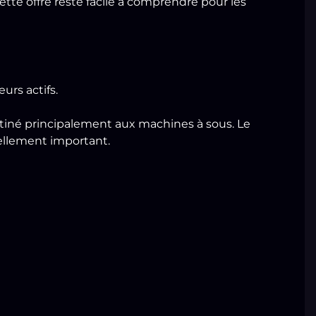
ette offre reste facile à comprendre pour les
rs actifs.
tiné principalement aux machines à sous. Le
ellement important.