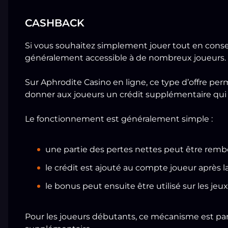
CASHBACK
Si vous souhaitez simplement jouer tout en conserv
généralement accessible à de nombreux joueurs.
Sur Aphrodite Casino en ligne, ce type d’offre pe
donner aux joueurs un crédit supplémentaire qui pe
Le fonctionnement est généralement simple :
une partie des pertes nettes peut être remb
le crédit est ajouté au compte joueur après la
le bonus peut ensuite être utilisé sur les jeu
Pour les joueurs débutants, ce mécanisme est part