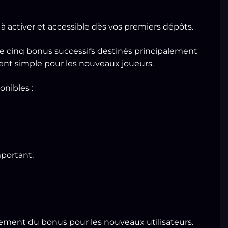
 activer et accessible dès vos premiers dépôts.
e cinq bonus successifs destinés principalement
ment simple pour les nouveaux joueurs.
nibles :
mportant.
nement du bonus pour les nouveaux utilisateurs.