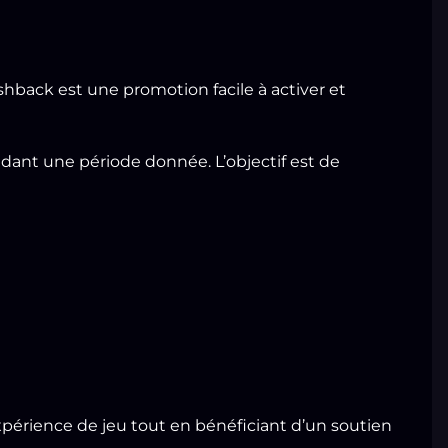
shback est une promotion facile à activer et
ndant une période donnée. L’objectif est de
xpérience de jeu tout en bénéficiant d’un soutien