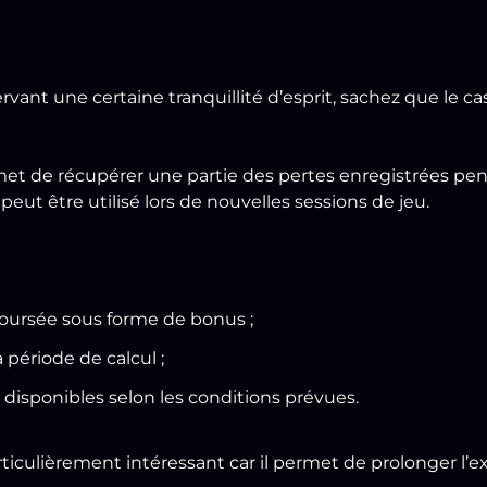
ant une certaine tranquillité d’esprit, sachez que le ca
rmet de récupérer une partie des pertes enregistrées pe
ut être utilisé lors de nouvelles sessions de jeu.
oursée sous forme de bonus ;
 période de calcul ;
x disponibles selon les conditions prévues.
iculièrement intéressant car il permet de prolonger l’e