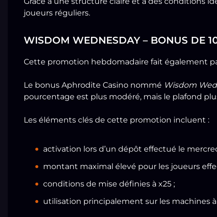
Grâce à une structure claire et à des conditions id
joueurs réguliers.
WISDOM WEDNESDAY – BONUS DE 100
Cette promotion hebdomadaire fait également part
Le bonus Aphrodite Casino nommé
Wisdom Wed
pourcentage est plus modéré, mais le plafond pl
Les éléments clés de cette promotion incluent :
activation lors d’un dépôt effectué le mercred
montant maximal élevé pour les joueurs effe
conditions de mise définies à x25 ;
utilisation principalement sur les machines à