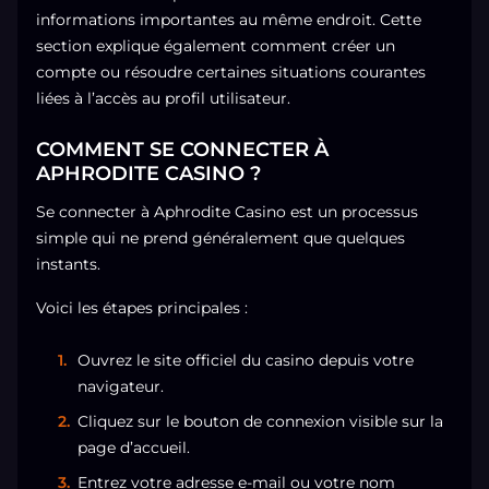
informations importantes au même endroit. Cette
section explique également comment créer un
compte ou résoudre certaines situations courantes
liées à l’accès au profil utilisateur.
COMMENT SE CONNECTER À
APHRODITE CASINO ?
Se connecter à Aphrodite Casino est un processus
simple qui ne prend généralement que quelques
instants.
Voici les étapes principales :
Ouvrez le site officiel du casino depuis votre
navigateur.
Cliquez sur le bouton de connexion visible sur la
page d’accueil.
Entrez votre adresse e-mail ou votre nom