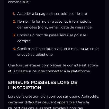
comme suit :
Accéder à la page d’inscription sur le site.
Remplir le formulaire avec les informations
demandées (nom, e-mail, date de naissance).
Choisir un mot de passe sécurisé pour le
compte.
Confirmer l’inscription via un e-mail ou un code
envoyé au téléphone.
Une fois ces étapes complétées, le compte est activé
et l’utilisateur peut se connecter à la plateforme.
ERREURS POSSIBLES LORS DE
L’INSCRIPTION
Lors de la création d’un compte sur casino Aphrodite,
certaines difficultés peuvent apparaître. Dans la
plupart des cas, elles sont simples à corriger.