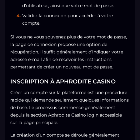
d’utilisateur, ainsi que votre mot de passe.
Validez la connexion pour accéder à votre
compte.
Si vous ne vous souvenez plus de votre mot de passe,
la page de connexion propose une option de
récupération. Il suffit généralement d’indiquer votre
adresse e-mail afin de recevoir les instructions
permettant de créer un nouveau mot de passe.
INSCRIPTION À APHRODITE CASINO
Créer un compte sur la plateforme est une procédure
rapide qui demande seulement quelques informations
de base. Le processus commence généralement
depuis la section Aphrodite Casino login accessible
sur la page principale.
La création d’un compte se déroule généralement