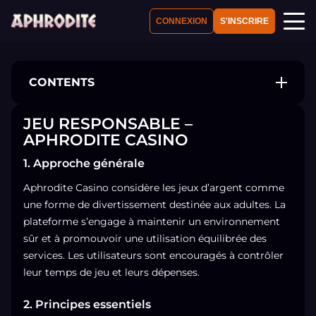
S'INSCRIRE
CONNEXION
CONTENTS
JEU RESPONSABLE –
APHRODITE CASINO
1. Approche générale
1. Approche générale
2. Principes essentiels
Aphrodite Casino considère les jeux d’argent comme
3. Signes d’un comportement à risque
une forme de divertissement destinée aux adultes. La
plateforme s’engage à maintenir un environnement
4. Outils de contrôle disponibles
sûr et à promouvoir une utilisation équilibrée des
services. Les utilisateurs sont encouragés à contrôler
5. Auto-exclusion
leur temps de jeu et leurs dépenses.
6. Protection des mineurs
2. Principes essentiels
7. Conseils pour un jeu équilibré