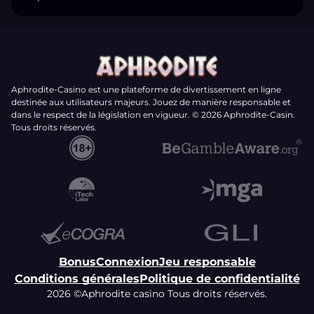
Aphrodite-Casino est une plateforme de divertissement en ligne
destinée aux utilisateurs majeurs. Jouez de manière responsable et
dans le respect de la législation en vigueur. © 2026 Aphrodite-Casin.
Tous droits réservés.
Bonus
Connexion
Jeu responsable
Conditions générales
Politique de confidentialité
2026 ©Aphrodite casino Tous droits réservés.