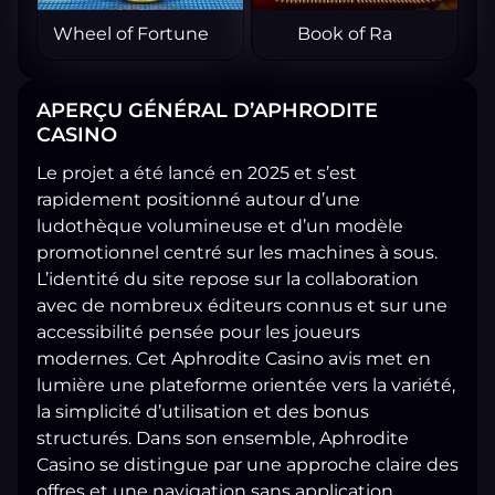
Comment placer un pari sportif ?
Wheel of Fortune
Book of Ra
Aphrodite Casino mobile
Aphrodite Casino application
APERÇU GÉNÉRAL D’APHRODITE
CASINO
Méthodes de paiement disponibles
Le projet a été lancé en 2025 et s’est
Comment déposer sur Aphrodite Casino ?
rapidement positionné autour d’une
Aphrodite Casino retrait
ludothèque volumineuse et d’un modèle
promotionnel centré sur les machines à sous.
Légalité Aphrodite Casino
L’identité du site repose sur la collaboration
avec de nombreux éditeurs connus et sur une
Sécurité et jeu responsable Aphrodite Casino
accessibilité pensée pour les joueurs
Protection des données chez Aphrodite Casino
modernes. Cet Aphrodite Casino avis met en
lumière une plateforme orientée vers la variété,
Outils de jeu responsable chez Aphrodite Casino
la simplicité d’utilisation et des bonus
structurés. Dans son ensemble, Aphrodite
Service client Aphrodite Casino
Casino se distingue par une approche claire des
Aphrodite Casino – conclusion
offres et une navigation sans application