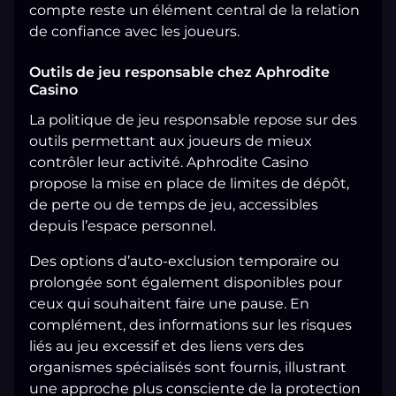
compte reste un élément central de la relation
de confiance avec les joueurs.
Outils de jeu responsable chez Aphrodite
Casino
La politique de jeu responsable repose sur des
outils permettant aux joueurs de mieux
contrôler leur activité. Aphrodite Casino
propose la mise en place de limites de dépôt,
de perte ou de temps de jeu, accessibles
depuis l’espace personnel.
Des options d’auto-exclusion temporaire ou
prolongée sont également disponibles pour
ceux qui souhaitent faire une pause. En
complément, des informations sur les risques
liés au jeu excessif et des liens vers des
organismes spécialisés sont fournis, illustrant
une approche plus consciente de la protection