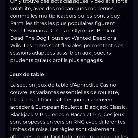
On y trouve des slots classiques, vidéo et à forte
volatilité, avec des mécaniques modernes
comme les multiplicateurs ou les bonus buy.
Parmi les titres les plus populaires figurent
Sweet Bonanza, Gates of Olympus, Book of
Dead, The Dog House et Wanted Dead or a
Wild. Les mises sont flexibles, permettant des
sessions adaptées aussi bien aux joueurs
prudents qu’aux profils plus engagés.
Jeux de table
La section jeux de table d’Aphrodite Casino
couvre les variantes essentielles de roulette,
blackjack et baccarat. Les joueurs peuvent
accéder à European Roulette, Blackjack Classic,
Blackjack VIP ou encore Baccarat Pro. Ces jeux
sont proposés en version RNG avec différentes
limites de mise. Les règles sont clairement
affichées, ce qui facilite la prise en main pour les