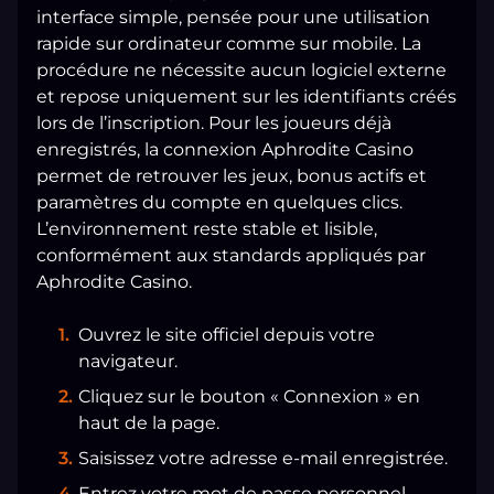
interface simple, pensée pour une utilisation
rapide sur ordinateur comme sur mobile. La
procédure ne nécessite aucun logiciel externe
et repose uniquement sur les identifiants créés
lors de l’inscription. Pour les joueurs déjà
enregistrés, la connexion Aphrodite Casino
permet de retrouver les jeux, bonus actifs et
paramètres du compte en quelques clics.
L’environnement reste stable et lisible,
conformément aux standards appliqués par
Aphrodite Casino.
Ouvrez le site officiel depuis votre
navigateur.
Cliquez sur le bouton « Connexion » en
haut de la page.
Saisissez votre adresse e-mail enregistrée.
Entrez votre mot de passe personnel.