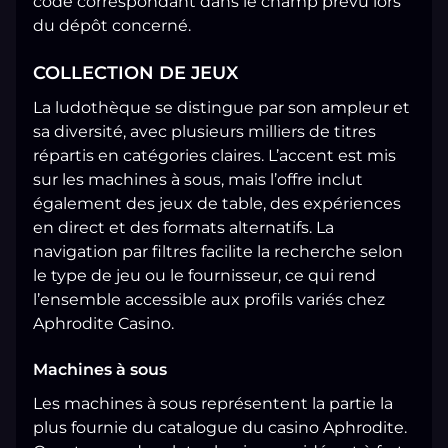
code correspondant dans le champ prévu lors
du dépôt concerné.
COLLECTION DE JEUX
La ludothèque se distingue par son ampleur et
sa diversité, avec plusieurs milliers de titres
répartis en catégories claires. L’accent est mis
sur les machines à sous, mais l’offre inclut
également des jeux de table, des expériences
en direct et des formats alternatifs. La
navigation par filtres facilite la recherche selon
le type de jeu ou le fournisseur, ce qui rend
l’ensemble accessible aux profils variés chez
Aphrodite Casino.
Machines à sous
Les machines à sous représentent la partie la
plus fournie du catalogue du casino Aphrodite.