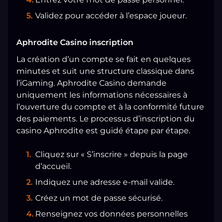
Validez pour accéder à l’espace joueur.
Aphrodite Casino inscription
La création d’un compte se fait en quelques
minutes et suit une structure classique dans
l’iGaming. Aphrodite Casino demande
uniquement les informations nécessaires à
l’ouverture du compte et à la conformité future
des paiements. Le processus d’inscription du
casino Aphrodite est guidé étape par étape.
Cliquez sur « S’inscrire » depuis la page
d’accueil.
Indiquez une adresse e-mail valide.
Créez un mot de passe sécurisé.
Renseignez vos données personnelles