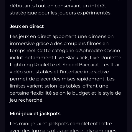
débutants tout en conservant un intérêt
stratégique pour les joueurs expérimentés.
Jeux en direct
Les jeux en direct apportent une dimension
immersive grâce à des croupiers filmés en
temps réel. Cette catégorie d’Aphrodite Casino
inclut notamment Live Blackjack, Live Roulette,
Lightning Roulette et Speed Baccarat. Les flux
vidéo sont stables et l’interface interactive
permet de placer des mises rapidement. Les
limites varient selon les tables, offrant une
certaine flexibilité selon le budget et le style de
jeu recherché.
Mini-jeux et jackpots
Les mini-jeux et jackpots complètent l’offre
avec des formats plus rapides et dynamiques.