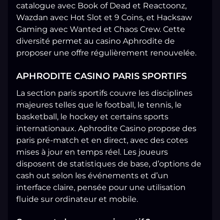
catalogue avec Book of Dead et Reactoonz,
Wazdan avec Hot Slot et 9 Coins, et Hacksaw
Gaming avec Wanted et Chaos Crew. Cette
diversité permet au casino Aphrodite de
proposer une offre régulièrement renouvelée.
APHRODITE CASINO PARIS SPORTIFS
La section paris sportifs couvre les disciplines
majeures telles que le football, le tennis, le
basketball, le hockey et certains sports
internationaux. Aphrodite Casino propose des
paris pré-match et en direct, avec des cotes
mises à jour en temps réel. Les joueurs
disposent de statistiques de base, d’options de
cash out selon les événements et d’un
interface claire, pensée pour une utilisation
fluide sur ordinateur et mobile.