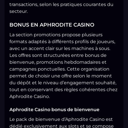
transactions, selon les pratiques courantes du
secteur.
BONUS EN APHRODITE CASINO
La section promotions propose plusieurs
formats adaptés à différents profils de joueurs,
avec un accent clair sur les machines à sous.
Les offres sont structurées entre bonus de
bienvenue, promotions hebdomadaires et
campagnes ponctuelles. Cette organisation
permet de choisir une offre selon le moment
du dépôt et le niveau d’engagement souhaité,
tout en conservant des règles cohérentes chez
Aphrodite Casino.
Aphrodite Casino bonus de bienvenue
Le pack de bienvenue d’Aphrodite Casino est
dédié exclusivement aux slots et se compose