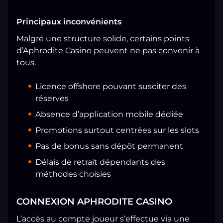
Principaux inconvénients
Malgré une structure solide, certains points
d’Aphrodite Casino peuvent ne pas convenir à
tous.
Licence offshore pouvant susciter des
réserves
Absence d’application mobile dédiée
Promotions surtout centrées sur les slots
Pas de bonus sans dépôt permanent
Délais de retrait dépendants des
méthodes choisies
CONNEXION APHRODITE CASINO
L’accès au compte joueur s’effectue via une